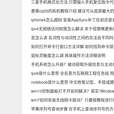
三星手机格式化方法:只需输入手机复位指令
惠普cq35的拆机教程介绍 建议可从底部最大
iphone4怎么越狱 安装AppSync补丁在前
ipv4无网络访问权限怎么解决 关于组策略更
昱怎么读 名词性与动词性之间的念法会不同吗
如何打开命令行窗口方法详解 如何找到命令
鼠标灵敏度怎么调 具体操作方法详细说明
手机系统怎么升级？被动获取升级信息与主动
ipv6是什么意思 全名意为互联网工程任务组 用
notebook是什么意思 中文称笔记型、手提或
win10控制面板打不开如何解决？其实“Windo
win7如何安装无线网卡驱动？只要按教程进行
苹果序列号查询步骤 在手机上查询序列号的方