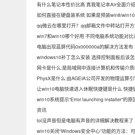
有什么笔记本性价比高 真我笔记本Air全面介
如何直接在硬盘装系统 如果是预装win8/wi
qq微云在哪里打开？qq邮箱文件中转站打开
win7和win10哪个好用 不同电脑系统功能对
电脑出现蓝屏代码0x000000a的解决方法发
windows10补丁怎么安装 选择控制面板后该
网卡是什么:是局域网中连接计算机和传输介质
PhysX是什么:由AGEIA公司开发的物理运算引
让win10电脑快速进入休眠快捷键是什么 快
win10系统提示“Error launching inst
资讯
lol没声音但是电脑有声音的详细解决教程来了
win10关闭“Windows安全中心”功能的方