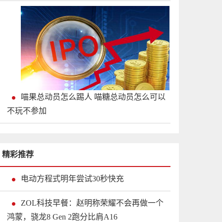
喵果总动员怎么踢人 喵糖总动员怎么可以
不玩不参加
精彩推荐
电动方程式明年尝试30秒快充
ZOL科技早餐：赵明称荣耀不会再做一个
鸿蒙，骁龙8 Gen 2跑分比肩A16