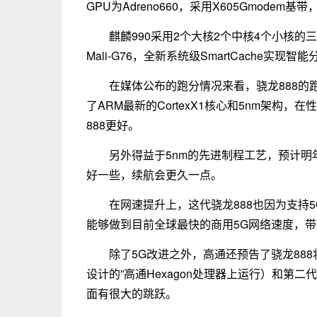
GPU为Adreno660，采用X605Gmodem基带，支持
麒麟990采用2个大核2个中核4个小核的三
Mali-G76，全新系统级SmartCache实
在媒体公布的跑分情况来看，骁龙888的跑
了ARM最新的CortexX1核心和5nm架构
888更好。
另外得益于5nm的先进制程工艺，预计明年搭
好一些，续航会更久一点。
在网速提升上，这代骁龙888也因为支持
能够做到目前全球最快的商用5G网络速度，带来高
除了5G改进之外，高通还预告了骁龙888
设计的”高通Hexagon处理器上运行）和第
面有很大的跳跃。