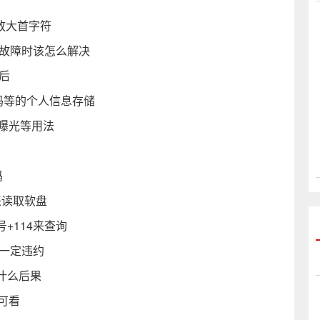
可放大首字符
件故障时该怎么解决
后
密码等的个人信息存储
序曝光等用法
码
来读取软盘
+114来查询
一定违约
致什么后果
点可看