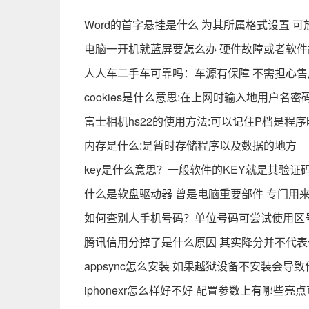
Word的首字悬挂是什么 为其所属格式设置 
电脑一开机就蓝屏要怎么办 硬件故障或者软
人人车二手车可靠吗：车源有保障 不需担心售
cookies是什么意思:在上网时输入地用户名
富士相机hs22的使用方法:可以记住P档是程
内存是什么:是暂时存储程序以及数据的地方
key是什么意思？一般软件的KEY就是其验证
什么是软盘驱动器 曾是电脑重要部件 专门用
如何查别人手机号码？单位号码可尝试使用区号
腾讯信用分掉了是什么原因 其实降分并不代表
appsync怎么安装 如果越狱设备不安装会导
iphonexr怎么样好不好 配置参数上有哪些亮