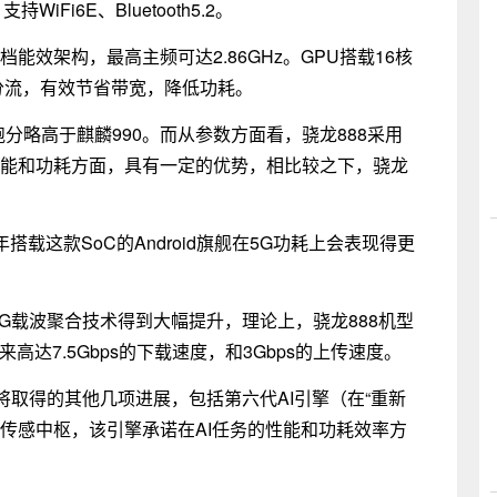
WiFi6E、Bluetooth5.2。
档能效架构，最高主频可达2.86GHz。GPU搭载16核
现智能分流，有效节省带宽，降低功耗。
分略高于麒麟990。而从参数方面看，骁龙888采用
，在性能和功耗方面，具有一定的优势，相比较之下，骁龙
载这款SoC的Android旗舰在5G功耗上会表现得更
5G载波聚合技术得到大幅提升，理论上，骁龙888机型
达7.5Gbps的下载速度，和3Gbps的上传速度。
将取得的其他几项进展，包括第六代AI引擎（在“重新
二代传感中枢，该引擎承诺在AI任务的性能和功耗效率方