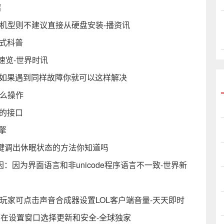
绍
n10机型则不建议直接从硬盘安装-播资讯
方式科普
比速览-世界时讯
布 如果遇到同样故障你就可以这样解决
怎么操作
的接口
擎
捷键调出休眠状态的方法你知道吗
aller”的原因：因为界面语言和非unicode程序语言不一致-世界新
 玩家可点击声音合成器设置LOL客户端音量-天天即时
法：可在设置窗口选择更新和安全-全球独家