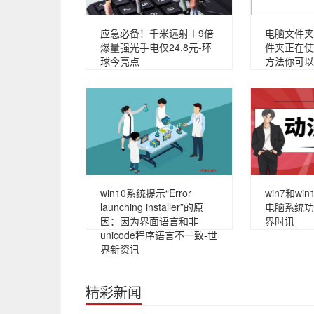
应急必备！千米远射＋9倍
电脑文件夹
爆量强光手电仅24.8元-环
件夹正在使
球今亮点
方法你可以
win10系统提示“Error
win7和wi
launching installer”的原
电脑系统功
因：因为界面语言和非
界时讯
unicode程序语言不一致-世
界新资讯
精彩新闻