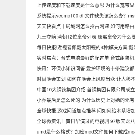
上传速度和下载速度是什么意思 为什么宽带显示
系统提示vcomp100.dll文件缺失该怎么办？msv
天天快看点丨局域网怎么抢占网速 如何用路
九王夺嫡 清朝12位皇帝列表 康熙皇帝为什么
每日快报!近视者佩戴太阳镜的4种解决方案:
实时焦点：台式电脑最好的配置单 台式组装
快讯：环保小知识问答 爱护环境的十条建议
时尚晚会策划 如何在晚会上风度出众 让人移
中国10大钢铁集团介绍 首钢集团有限公司成立于
小乔最后是怎么死的 为什么历史上对她的死有
全球快报:游戏问道加点推荐 问如何给木系增
全球微资讯！黄日华演过的电视剧 97版天龙
umd是什么格式？加密mpd文件如何下载成mp