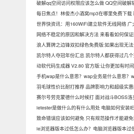
破解qq空间访问权限应该怎么做 QQ空间破解
每日焦点！林俊杰小酒窝mp3在哪里免费下载
世界快资讯：用160WiFi建立软件无线网络 
网络不稳定的原因和解决方法 来看看如何保证
浪人算牌之边锋双扣绿色免费版:如果出现无法
凯尔特人夺冠年份汇总 凯尔特人都获得过几个
动软代码生成器 V2.80 官方版:让你更加有
手机wap是什么意思？wap业务是什么意思？w
羽毛球性价比耐打推荐 品牌影响力和超级实
赛尔号劳克蒙德什么时候打 面对战斗BOSS
ietester是做什么的有什么用处 电脑如何安装I
致命错误应该如何避免 只有规范操作才能避免
ie浏览器版本过低怎么办？电脑浏览器版本过