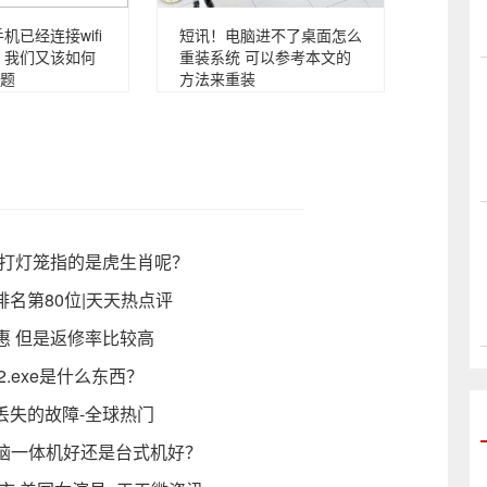
机已经连接wifi
短讯！电脑进不了桌面怎么
 我们又该如何
重装系统 可以参考本文的
题
方法来重装
雨打灯笼指的是虎生肖呢？
排名第80位|天天热点评
惠 但是返修率比较高
32.exe是什么东西？
件丢失的故障-全球热门
脑一体机好还是台式机好？