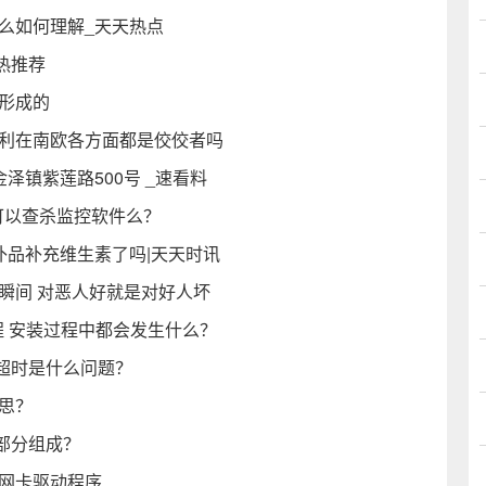
么如何理解_天天热点
球热推荐
形成的
大利在南欧各方面都是佼佼者吗
泽镇紫莲路500号 _速看料
d32可以查杀监控软件么？
补品补充维生素了吗|天天时讯
瞬间 对恶人好就是对好人坏
教程 安装过程中都会发生什么？
超时是什么问题？
意思？
部分组成？
线网卡驱动程序