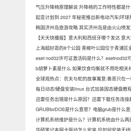
气压升降椅原理解说 升降椅的工作特性都是什
起亚计划到 2027 年秘密推出新电动汽车|环
韩国济州岛旅游攻略 其实济州岛是由火山喷发
【天天快播报】意大利和西班牙哪个发达 意
上海超好逛的8个公园 青椒叶公园位于青浦区金
eset nod32许可证激活码是什么？esetno
b胡萝卜素是什么 如果饮食均衡就不用吃相关
全球观热点：农夫与蛇的故事寓意:善恶只在一
每日动态!硬盘安装linux 台式加装固态硬盘
迅雷任务出错是什么原因？迅雷下载任务连接
GRUBforDOS是什么意思？电脑grub是什么
计算机系统维护是什么？计算机系统由什么两
华硕笔记本网卡驱动怎么安装 应如何安装无