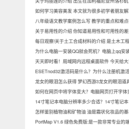
关于玛丽莲的介绍 出生在加利福尼亚州洛杉矶
如何学习美容美发 本文就为很多初学者朋友解
八年级语文教学案例怎么写 教学的重点和难点
关于易用性的介绍 你知道易用性和可用性的
每日观察!关于土工合成材料的介绍 是土木工
为什么电脑一安装QQ就会死机？电脑上qq安
天天即时看！局域网内远程桌面软件 今天给
ESETnod32激活码是什么？为什么注册机激
龙女的眼泪怎么获得 梦幻西游3龙女的眼泪道
如何在网页中将字体变大？电脑网页打开字体
14寸笔记本电脑分辨率多少合适？14寸笔记
怎样鉴别植物油和矿物油 油是霜状化妆品的基
PortMap V1.6 绿色免费版:是一款非常专业