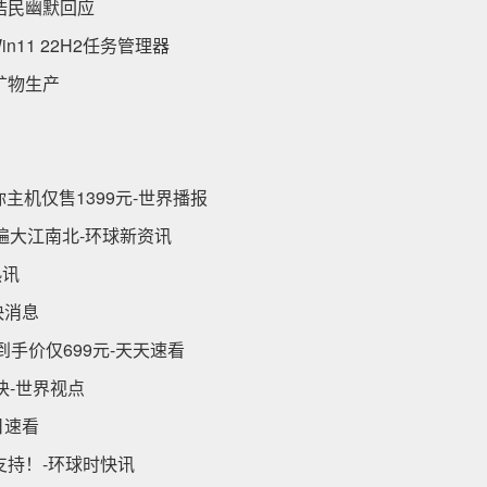
陈浩民幽默回应
11 22H2任务管理器
矿物生产
你主机仅售1399元-世界播报
走遍大江南北-环球新资讯
热讯
快消息
手价仅699元-天天速看
块-世界视点
每日速看
支持！-环球时快讯