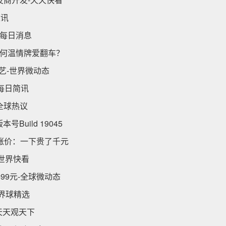
速讯
-每日消息
何温情牌爱翻车？
工艺-世界微动态
耐摔-每日简讯
-全球热议
号Build 19045
式涨价：一下贵了千元
-世界快看
499元-全球微动态
世界球精选
-天天观天下