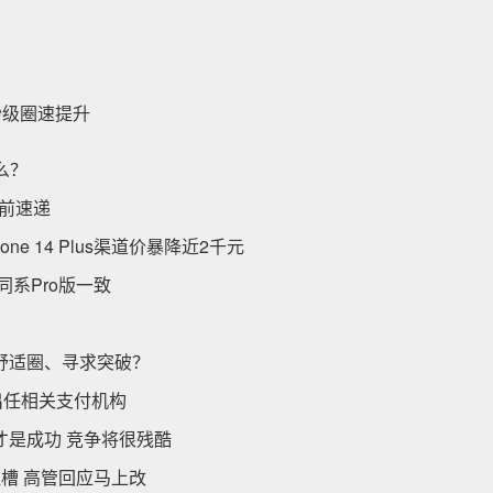
数秒级圈速提升
么？
当前速递
e 14 Plus渠道价暴降近2千元
同系Pro版一致
舒适圈、寻求突破？
出任相关支付机构
才是成功 竞争将很残酷
槽 高管回应马上改