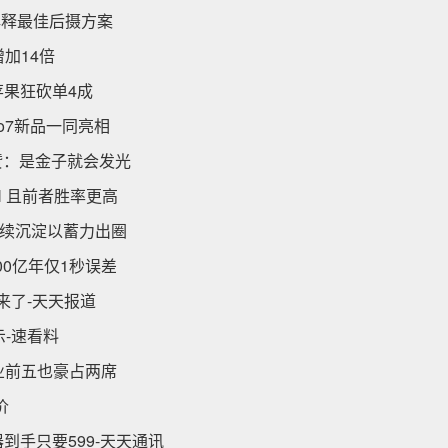
解释最佳后摄方案
加14倍
差到苹果狂砍单4成
o7新品一同亮相
赞：是金子就会发光
N 且前者胜率更高
继续沉淀以蓄力出圈
00亿年仅1秒误差
页来了-天天报道
示-速看料
业前五也豪占两席
价
器到手只要599-天天通讯