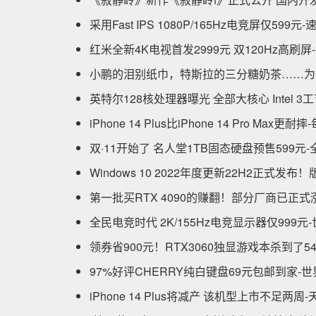
采用Fast IPS 1080P/165Hz电竞屏仅599元-
红米全新4K电视首发2999元 双120Hz高刷屏
小鹏的泪别纸巾，特斯拉的三分糖奶茶……为
英特尔128核处理器曝光 全部大核心 Intel 3
iPhone 14 Plus比iPhone 14 Pro Max更
双·11开始了 名人堂1TB固态硬盘预售599元
Windows 10 2022年度更新22H2正式发布！版本
第一批买RTX 4090的赚翻！部分厂商已正
全民电竞时代 2K/155Hz电竞显示器仅999元
领券省900元！RTX3060独显游戏本杀到了5
97%好评CHERRY纯白键盘69元包邮到家-
iPhone 14 Plus将减产 该机型上市不足两周