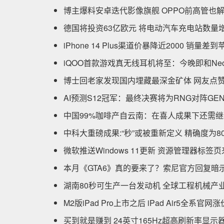
博主爆料安卓迭代影像旗舰 OPPO前高管也
德国将投资63亿欧元 将电动汽车充电站数量增
iPhone 14 Plus渠道价暴降近2000 销量
iQOO首款游戏真无线耳机将至：今晚即和Ne
博士回老家发现国内埋藏最深金矿体 网友点
AI预测S12冠军：最终决赛将为RNG对阵GE
中国99%咖啡产自云南：在喜人成果下还需
中科大重磅成果:“秒”或被重新定义 精确度为8
微软推送Windows 11更新 资源管理器标签
本月《GTA6》真的要来了？索尼官方回复暗
湖南80秒可生产一台发动机 全球工程机械产
M2版iPad Pro上市之后 iPad Air5全系官网涨
买到就是赚到 24英寸165Hz超高刷新率显示