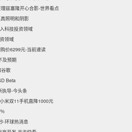
查理兹塞隆开心合影-世界看点
逼真照明和阴影
入科技投资领域
资领域
购价6299元-当前速读
不及预期
和谷歌
Beta
斯执导-今头条
小米双11手机直降1000元
0％
9元秒-环球热消息
发商开发-天天快看