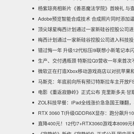
杨紫琼亮相新片《善恶魔法学院》首映礼 与
Adobe预览智能合成技术 合成照片同时添加
顶尖球星梅西计划通过一家新硅谷控股公司进
梅西计划通过一家新硅谷控股公司进入科技投
错过悔一年 升级12代标压i9联想小新笔记本闪
生产、交付遇瓶颈 特斯拉Q3营收一年来首次
微软正在打造Xbox移动游戏商店以对抗苹果
马斯克：年底前向所有预订特斯拉车主开放FSD 
电影《重返寂静岭》正式公布 克里斯多夫·甘
ZOL科技早餐：iPad全线涨价急急国王赚翻，
RTX 3060 Ti升级GDDR6X显存：跑分飙升1
直降400元！12代i7+RTX3060游戏本809
《寂静岭》新作《寂静岭f》正式公开 国内开