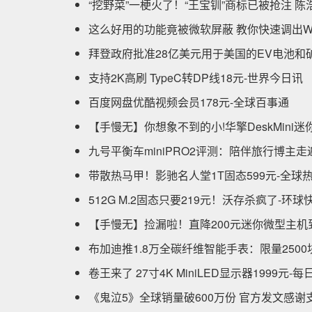
“挖野菜”一梗火了！“王宝钏”商标已被抢注 
这么好用的功能竟被微软屏蔽 教你快速调出Win
拜登政府批准28亿美元用于美国的EV电池和
支持2K高刷 TypeC转DP线18元-世界今日讯
百度网盘优酷视频会员178元-全球百事通
【手慢无】你想象不到的小!华擎DeskMini迷
九号平衡车miniPRO2评测：陪伴旅行博主
带散热马甲！影驰名人堂1T固态599元-全球
512G M.2固态只要219元！沃存杀疯了-环球
【手慢无】捡漏啦！直降200元迷你微型主机到
布加迪推1.8万全碳纤维智能手表：限量2500
卷王来了 27寸4K MiniLED显示器1999元-
《鬼泣5》全球销量破600万份 官方发文感谢