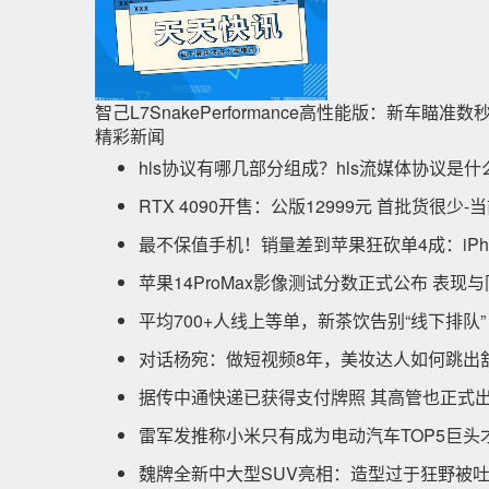
智己L7SnakePerformance高性能版：新车瞄准
精彩新闻
hls协议有哪几部分组成？hls流媒体协议是什
RTX 4090开售：公版12999元 首批货很少-
最不保值手机！销量差到苹果狂砍单4成：iPhon
苹果14ProMax影像测试分数正式公布 表现与
平均700+人线上等单，新茶饮告别“线下排队”
对话杨宛：做短视频8年，美妆达人如何跳出
据传中通快递已获得支付牌照 其高管也正式
雷军发推称小米只有成为电动汽车TOP5巨头
魏牌全新中大型SUV亮相：造型过于狂野被吐